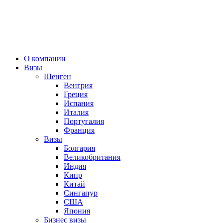
О компании
Визы
Шенген
Венгрия
Греция
Испания
Италия
Португалия
Франция
Визы
Болгария
Великобритания
Индия
Кипр
Китай
Сингапур
США
Япония
Бизнес визы