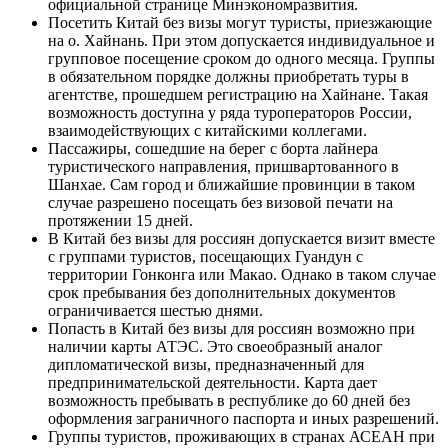
официальной странице Минэкономразвития.
Посетить Китай без визы могут туристы, приезжающие
на о. Хайнань. При этом допускается индивидуальное и
групповое посещение сроком до одного месяца. Группы
в обязательном порядке должны приобретать туры в
агентстве, прошедшем регистрацию на Хайнане. Такая
возможность доступна у ряда туроператоров России,
взаимодействующих с китайскими коллегами.
Пассажиры, сошедшие на берег с борта лайнера
туристического направления, пришвартованного в
Шанхае. Сам город и ближайшие провинции в таком
случае разрешено посещать без визовой печати на
протяжении 15 дней.
В Китай без визы для россиян допускается визит вместе
с группами туристов, посещающих Гуандун с
территории Гонконга или Макао. Однако в таком случае
срок пребывания без дополнительных документов
ограничивается шестью днями.
Попасть в Китай без визы для россиян возможно при
наличии карты АТЭС. Это своеобразный аналог
дипломатической визы, предназначенный для
предпринимательской деятельности. Карта дает
возможность пребывать в республике до 60 дней без
оформления заграничного паспорта и иных разрешений.
Группы туристов, проживающих в странах АСЕАН при